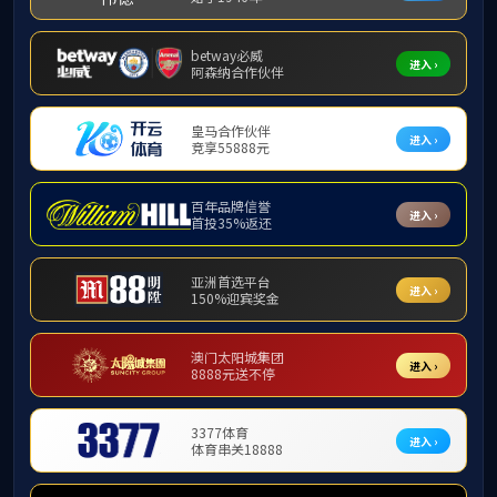
郭杰
郭杰，研究生秘书，硕士研究生
逸夫教学楼)511房间教育和训练经
李晨
李晨，正科级辅导员，讲师
育和训练经历:2005.09至200
闫绍鹏
闫绍鹏，博士，高级工程师，
ysp_4@126.com。[
详细
]
魏德强
魏德强，男，中共党员，
试剂盒的研发工作。[
详细
]